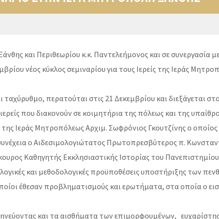
άνθης και Περιθεωρίου κ.κ. Παντελεήμονος και σε συνεργασία 
μβρίου νέος κύκλος σεμιναρίου για τους Ιερείς της Ιεράς Μητρ
ναι ταχύρυθμο, περατούται στις 21 Δεκεμβρίου και διεξάγεται σ
ιερείς που διακονούν σε κοιμητήρια της πόλεως και της υπαίθρο
 της Ιεράς Μητροπόλεως Αρχιμ. Σωφρόνιος Γκουτζίνης ο οποίος
η συνέχεια ο Αιδεσιμολογιώτατος Πρωτοπρεσβύτερος π. Κωνσταν
ουρος Καθηγητής Εκκλησιαστικής Ιστορίας του Πανεπιστημίου
λογικές και μεθοδολογικές προϋποθέσεις υποστήριξης των πενθ
οποίοι έθεσαν προβληματισμούς και ερωτήματα, στα οποία ο ει
μηνεύοντας και τα αισθήματα των επιμορφουμένων, ευχαρίστησ