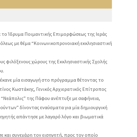
με το Ίδρυμα Ποιμαντικής Επιμορφώσεως της Ιεράς
οπόλεως με θέμα “Κοινωνικοπρονοιακή εκκλησιαστική
τους φιλόξενους χώρους της Εκκλησιαστικής Σχολής
υ.
 έκανε μία εισαγωγή στο πρόγραμμα θέτοντας το
τίνος Κωστάκης, Γενικός Αρχιερατικός Επίτροπος
 “Νεάπολις” της Πάφου ανέπτυξε με σαφήνεια,
ούντων” δίνοντας εναύσματα για μία δημιουργική
σηγητής απάντησε με λαγαρό λόγο και βιωματικά
ε και συνεχάρη τον εισηγητή, προς τον οποίο