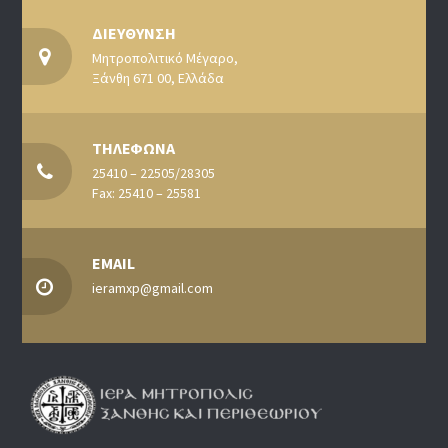
ΔΙΕΥΘΥΝΣΗ
Μητροπολιτικό Μέγαρο,
Ξάνθη 671 00, Ελλάδα
ΤΗΛΕΦΩΝΑ
25410 – 22505/28305
Fax: 25410 – 25581
EMAIL
ieramxp@gmail.com