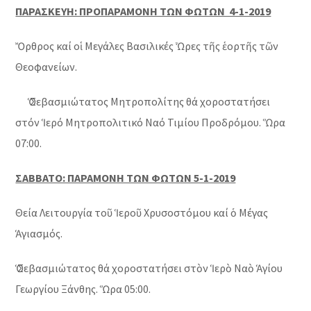
ΠΑΡΑΣΚΕΥΗ: ΠΡΟΠΑΡΑΜΟΝΗ ΤΩΝ ΦΩΤΩΝ 4-1-2019
Ὄρθρος καί οἱ Μεγάλες Βασιλικές Ὧρες τῆς ἑορτῆς τῶν
Θεοφανείων.
Ὁ Σεβασμιώτατος Μητροπολίτης θά χοροστατήσει
στόν Ἱερό Μητροπολιτικό Ναό Τιμίου Προδρόμου. Ὥρα
07:00.
ΣΑΒΒΑΤΟ: ΠΑΡΑΜΟΝΗ ΤΩΝ ΦΩΤΩΝ 5-1-2019
Θεία Λειτουργία τοῦ Ἱεροῦ Χρυσοστόμου καί ὁ Μέγας
Ἁγιασμός.
Ὁ Σεβασμιώτατος θά χοροστατήσει στὸν Ἱερὸ Ναὸ Ἁγίου
Γεωργίου Ξάνθης. Ὥρα 05:00.