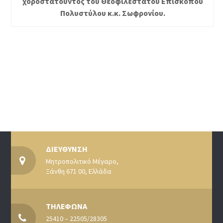
χοροστατούντος του Θεοφιλεστάτου Επισκόπου
Πολυστύλου κ.κ. Σωφρονίου.
ΔΙΕΥΘΥΝΣΗ
Μητροπολιτικό Μέγαρο,
Ξάνθη 671 00, Ελλάδα
ΤΗΛΕΦΩΝΑ
25410 – 22505/28305