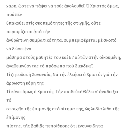
χάρη, ὥστε νά πάψει νά τούς ἀκολουθεῖ. Ὁ Χριστός ὅμως,
πού δέν
ὑπακούει στίς σκοπιμότητες τῆς στιγμῆς, οὔτε
περιορίζεται ἀπό τήν
ἀνθρώπινη συμβατικότητα, συμπεριφέρεται μέ σκοπό
νά δώσει ἕνα
μάθημα στούς μαθητές του καί δι’ αὐτῶν στήν οἰκουμένη,
ἀναδεικνύοντας τό πρόσωπο πού διεκδικεῖ.
Τί ζητοῦσε ἡ Χαναναία; Νά τήν ἐλεήσει ὁ Χριστός γιά τήν
ἄρρωστη κόρη της.
Τί κάνει ὅμως ὁ Χριστός; Τήν παιδεύει! Θέλει ν’ ἀναδείξει
τό
στοιχεῖο τῆς ἐπιμονῆς στό αἴτημα της, ὡς λυδία λίθο τῆς
ἐπίμονης
πίστης, τῆς βαθιᾶς πεποίθησης ὅτι ἐνσυνείδητα