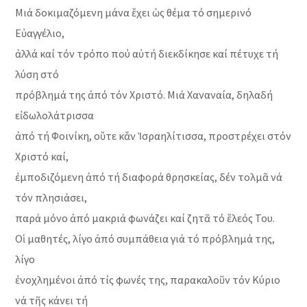
Μιά δοκιμαζόμενη μάνα ἔχει ὡς θέμα τό σημερινό
Εὐαγγέλιο,
ἀλλά καί τόν τρόπο πού αὐτή διεκδίκησε καί πέτυχε τή
λύση στό
πρόβλημά της ἀπό τόν Χριστό. Μιά Χαναναία, δηλαδή
εἰδωλολάτρισσα
ἀπό τή Φοινίκη, οὔτε κἄν Ἰσραηλίτισσα, προστρέχει στόν
Χριστό καί,
ἐμποδιζόμενη ἀπό τή διαφορά θρησκείας, δέν τολμᾶ νά
τόν πλησιάσει,
παρά μόνο ἀπό μακριά φωνάζει καί ζητᾶ τό ἔλεός Του.
Οἱ μαθητές, λίγο ἀπό συμπάθεια γιά τό πρόβλημά της,
λίγο
ἐνοχλημένοι ἀπό τίς φωνές της, παρακαλοῦν τόν Κύριο
νά τῆς κάνει τή