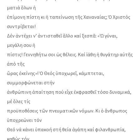
ματιά ὅλων ἡ
ἐπίμονη πίστη κι ἡ ταπείνωση τῆς Χαναναίας; Ὁ Χριστός
συντρίβεται!
Δέν ἀντέχει ν’ ἀντισταθεῖ ἄλλο καί ξεσπᾶ: «Ὧ γύναι,
μεγάλη σου ἡ
πίστις! Γεννηθήτω σοι ὡς θέλεις. Καί ἰάθη ἡ θυγάτηρ αὐτῆς
ἀπό τῆς
ὥρας ἐκείνης»! Ὁ Θεός ὑποχωρεῖ, κάμπτεται,
συμμορφώνεται στήν
ἀνθρώπινη ἀπαίτηση πού εἶχε ἐκφρασθεῖ τόσο δυναμικά,
μέ ὅλες τίς
προϋποθέσεις τῶν πνευματικῶν νόμων. Κι ὁ ἄνθρωπος
ὑποχρεώνει τόν
Θεό νά κάνει ὑπακοή στή θεία ἀγάπη καί φιλανθρωπία,
καθώς τόν