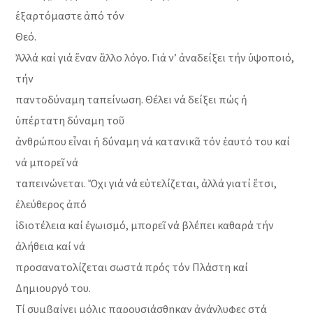
ἑξαρτόμαστε ἀπό τόν
Θεό.
Ἀλλά καί γιά ἕναν ἄλλο λόγο. Γιά ν’ ἀναδείξει τήν ὑψοποιό,
τήν
παντοδύναμη ταπείνωση. Θέλει νά δείξει πώς ἡ
ὑπέρτατη δύναμη τοῦ
ἀνθρώπου εἶναι ἡ δύναμη νά κατανικᾶ τόν ἑαυτό του καί
νά μπορεῖ νά
ταπεινώνεται. Ὄχι γιά νά εὐτελίζεται, ἀλλά γιατί ἔτσι,
ἐλεύθερος ἀπό
ἰδιοτέλεια καί ἐγωισμό, μπορεῖ νά βλέπει καθαρά τήν
ἀλήθεια καί νά
προσανατολίζεται σωστά πρός τόν Πλάστη καί
Δημιουργό του.
Τί συμβαίνει μόλις παρουσιάσθηκαν ἀνάγλυφες στά