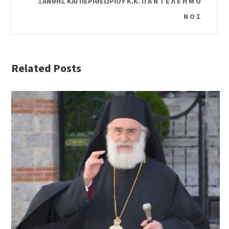
ΞΑΝΘΗΣ ΚΑΙ ΠΕΡΙΘΕΩΡΙΟΥ Κ.Κ. Π Α Ν Τ Ε Λ Ε Η Μ Ο
Ν Ο Σ
Related Posts