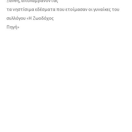
Ξάνθη, απολαμβάνοντας
τα νηστίσιμα εδέσματα που ετοίμασαν οι γυναίκες του
συλλόγου «Η Ζωοδόχος
Πηγή»