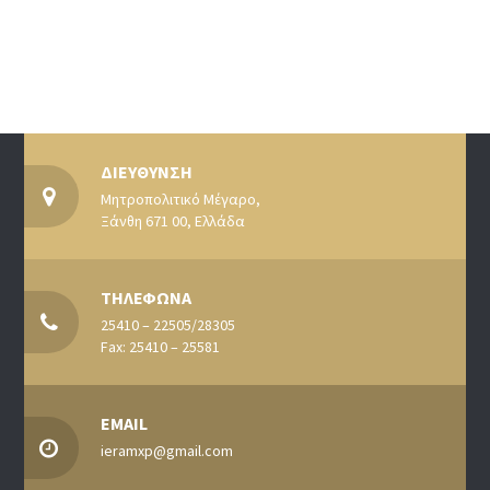
ΔΙΕΥΘΥΝΣΗ
Μητροπολιτικό Μέγαρο,
Ξάνθη 671 00, Ελλάδα
ΤΗΛΕΦΩΝΑ
25410 – 22505/28305
Fax: 25410 – 25581
EMAIL
ieramxp@gmail.com