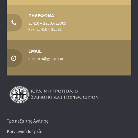
ΤΗΛΕΦΩΝΑ
25410 – 22505/28305
Fax: 25410 – 25581
EMAIL
ieramxp@gmail.com
Τράπεζα της Αγάπης
Κοινωνικό Ιατρείο