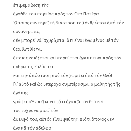
ἐπιβεβαίωση τῆς
ἀγαθῆς του πορείας πρός τόν Θεό Πατέρα.
Ὅποιος συντηρεῖ τή διάσταση τοῦ ἀνθρώπου ἀπό τόν
συνάνθρωπο,
δέν μπορεῖ νά ἰσχυρίζεται ὅτι εἶναι ἑνωμένος μέ τόν
θεό. Ἀντίθετα,
ὅποιος νοιάζεται καί πορεύεται ἀγαπητικά πρός τόν
ἄνθρωπο, καλύπτει
καί τήν ἀπόσταση πού τόν χωρίζει ἀπό τόν Θεό!
Γι’ αὐτό καί ὡς ὑπέροχο συμπέρασμα, ὁ μαθητής τῆς
ἀγάπης
γράφει: «Ἄν πεῖ κανείς ὅτι ἀγαπῶ τόν θεό καί
ταυτόχρονα μισεῖ τόν
ἀδελφό του, αὐτός εἶναι ψεύτης. Διότι ὅποιος δέν
ἀγαπᾶ τόν ἄδελφό