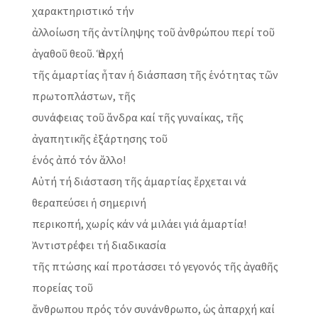
χαρακτηριστικό τήν
ἀλλοίωση τῆς ἀντίληψης τοῦ ἀνθρώπου περί τοῦ
ἀγαθοῦ θεοῦ. Ἡ ἀρχή
τῆς ἁμαρτίας ἦταν ἡ διάσπαση τῆς ἑνότητας τῶν
πρωτοπλάστων, τῆς
συνάφειας τοῦ ἄνδρα καί τῆς γυναίκας, τῆς
ἀγαπητικῆς ἐξάρτησης τοῦ
ἑνός ἀπό τόν ἄλλο!
Αὐτή τή διάσταση τῆς ἁμαρτίας ἔρχεται νά
θεραπεύσει ἡ σημερινή
περικοπή, χωρίς κάν νά μιλάει γιά ἁμαρτία!
Ἀντιστρέφει τή διαδικασία
τῆς πτώσης καί προτάσσει τό γεγονός τῆς ἀγαθῆς
πορείας τοῦ
ἄνθρωπου πρός τόν συνάνθρωπο, ὡς ἀπαρχή καί