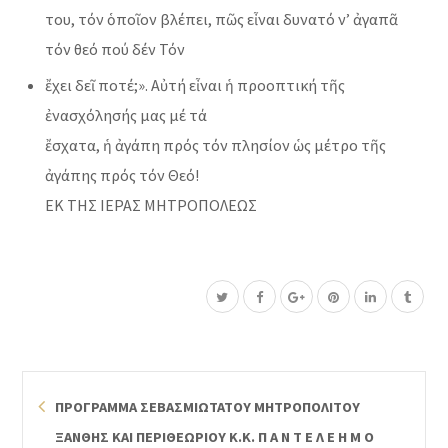
του, τόν ὁποῖον βλέπει, πῶς εἶναι δυνατό ν’ ἀγαπᾶ
τόν θεό πού δέν Τόν
ἔχει δεῖ ποτέ;». Αὐτή εἶναι ἡ προοπτική τῆς
ἐνασχόλησής μας μέ τά
ἔσχατα, ἡ ἀγάπη πρός τόν πλησίον ὡς μέτρο τῆς
ἀγάπης πρός τόν Θεό!
ΕΚ ΤΗΣ ΙΕΡΑΣ ΜΗΤΡΟΠΟΛΕΩΣ
ΠΡΟΓΡΑΜΜΑ ΣΕΒΑΣΜΙΩΤΑΤΟΥ ΜΗΤΡΟΠΟΛΙΤΟΥ
ΞΑΝΘΗΣ ΚΑΙ ΠΕΡΙΘΕΩΡΙΟΥ Κ.Κ. Π Α Ν Τ Ε Λ Ε Η Μ Ο