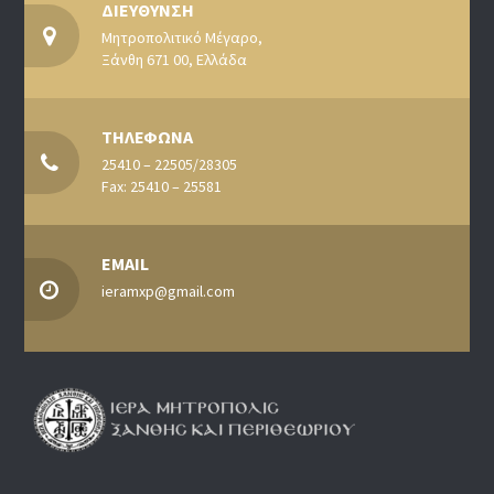
ΔΙΕΥΘΥΝΣΗ
Μητροπολιτικό Μέγαρο,
Ξάνθη 671 00, Ελλάδα
ΤΗΛΕΦΩΝΑ
25410 – 22505/28305
Fax: 25410 – 25581
EMAIL
ieramxp@gmail.com