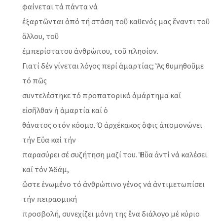
φαίνεται τά πάντα νά
ἐξαρτῶνται ἀπό τή στάση τοῦ καθενός μας ἔναντι τοῦ
ἄλλου, τοῦ
ἐμπερίστατου ἀνθρώπου, τοῦ πλησίον.
Γιατί δέν γίνεται λόγος περί ἁμαρτίας; Ἄς θυμηθοῦμε
τό πῶς
συντελέστηκε τό προπατορικό ἁμάρτημα καί
εἰσῆλθαν ἡ ἁμαρτία καί ὁ
θάνατος στόν κόσμο. Ὁ ἀρχέκακος ὄφις ἀπομονώνει
τήν Εὔα καί τήν
παρασύρει σέ συζήτηση μαζί του. Ἡ Εὔα ἀντί νά καλέσει
καί τόν Ἀδάμ,
ὥστε ἑνωμένο τό ἀνθρώπινο γένος νά ἀντιμετωπίσει
τήν πειρασμική
προσβολή, συνεχίζει μόνη της ἕνα διάλογο μέ κύριο