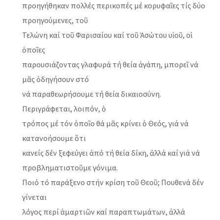
προηγήθηκαν πολλές περικοπές μέ κορυφαῖες τίς δύο
προηγούμενες, τοῦ
Τελώνη καί τοῦ Φαρισαίου καί τοῦ Ἀσώτου υἱοῦ, οἱ
ὁποῖες
παρουσιάζοντας γλαφυρά τή θεία ἀγάπη, μπορεῖ νά
μᾶς ὁδηγήσουν στό
νά παραθεωρήσουμε τή θεία δικαιοσύνη.
Περιγράφεται, λοιπόν, ὁ
τρόπος μέ τόν ὁποῖο θά μᾶς κρίνει ὁ Θεός, γιά νά
κατανοήσουμε ὅτι
κανείς δέν ξεφεύγει ἀπό τή θεία δίκη, ἀλλά καί γιά νά
προβληματιστοῦμε γόνιμα.
Ποιό τό παράξενο στήν κρίση τοῦ Θεοῦ; Πουθενά δέν
γίνεται
λόγος περί ἁμαρτιῶν καί παραπτωμάτων, ἀλλά