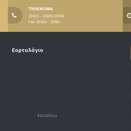
ΤΗΛΕΦΩΝΑ
25410 – 22505/28305
Fax: 25410 – 25581
Εορτολόγιο
Εορτολόγιο