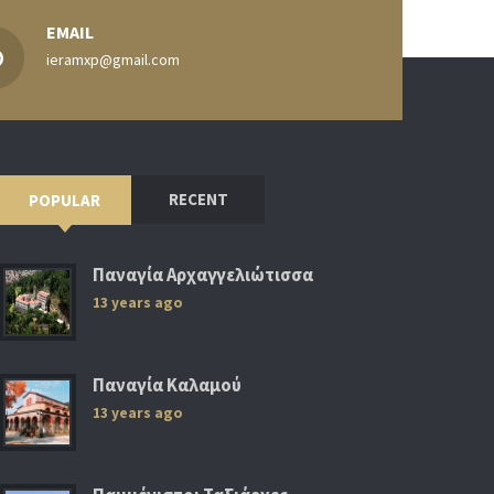
EMAIL
ieramxp@gmail.com
RECENT
POPULAR
Παναγία Αρχαγγελιώτισσα
13 years ago
Παναγία Καλαμού
13 years ago