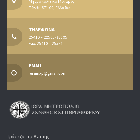
Μητροπολιτικό Μέγαρο,
Ξάνθη 671 00, Ελλάδα
ΤΗΛΕΦΩΝΑ
25410 – 22505/28305
Fax: 25410 – 25581
EMAIL
ieramxp@gmail.com
Τράπεζα της Αγάπης