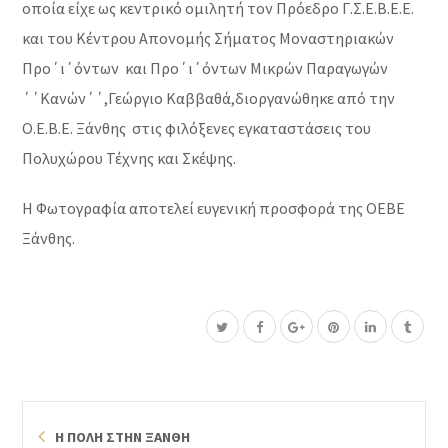
οποία είχε ως κεντρικό ομιλητή τον Πρόεδρο Γ.Σ.Ε.Β.Ε.Ε.
και του Κέντρου Απονομής Σήματος Μοναστηριακών
Προ΄ι΄όντων και Προ΄ι΄όντων Μικρών Παραγωγών
΄΄Κανών΄΄,Γεώργιο Καββαθά,διοργανώθηκε από την
Ο.Ε.Β.Ε. Ξάνθης στις φιλόξενες εγκαταστάσεις του
Πολυχώρου Τέχνης και Σκέψης.
Η Φωτογραφία αποτελεί ευγενική προσφορά της ΟΕΒΕ
Ξάνθης.
Η ΠΟΛΗ ΣΤΗΝ ΞΑΝΘΗ