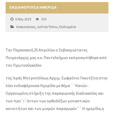
ΕΝΔΙΑΦΕΡΟΥΣΑ ΗΜΕΡΙΔΑ
6 May 2019
933
Ανακοινώσεις
,
Δελτία Τύπου
,
Επιλεγμένα
Την Παρασκευή 25 Απριλίου ο Σεβασμιώτατος
Ποιμενάρχης μας κ.κ. Παντελεήμων εκπροσωπήθηκε από
τον Πρωτοσύγκελλο
της Ιεράς Μητροπόλεως Αρχιμ. Σωφρόνιο Γκουτζίνη στην
λίαν ενδιαφέρουσα Ημερίδα με θέμα ΄΄Κανών-
Οργανωμένη στήριξη της παραγωγικής διαδικασίας και
των προ΄ι΄όντων των ορθοδόξων μοναστικών
κοινοτήτων και των μικρών παραγωγών΄΄.Η ημερίδα,η