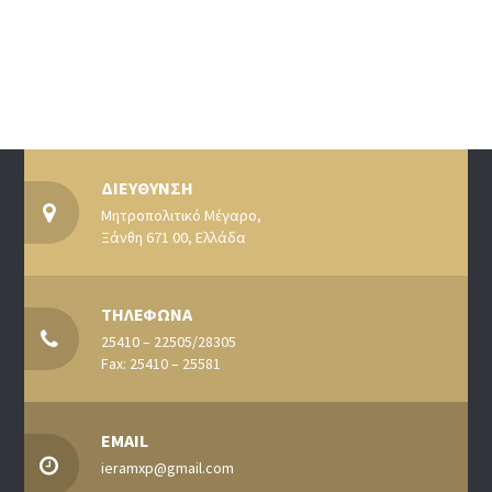
ΔΙΕΥΘΥΝΣΗ
Μητροπολιτικό Μέγαρο,
Ξάνθη 671 00, Ελλάδα
ΤΗΛΕΦΩΝΑ
25410 – 22505/28305
Fax: 25410 – 25581
EMAIL
ieramxp@gmail.com