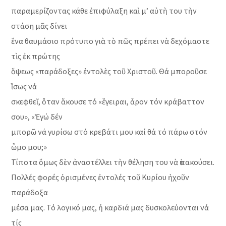
παραμερίζοντας κάθε ἐπιφύλαξη καὶ μ’ αὐτὴ του τὴν
στάση μᾶς δίνει
ἕνα θαυμάσιο πρότυπο γιὰ τὸ πῶς πρέπει νὰ δεχόμαστε
τὶς ἐκ πρώτης
ὄψεως «παράδοξες» ἐντολὲς τοῦ Χριστοῦ. Θά μποροῦσε
ἴσως νά
σκεφθεῖ, ὅταν ἄκουσε τό «ἔγειραι, ἆρον τόν κράβαττον
σου», «Ἐγώ δέν
μπορῶ νά γυρίσω στό κρεβάτι μου καί θά τό πάρω στόν
ὦμο μου;»
Τίποτα ὅμως δὲν ἀναστέλλει τὴν θέληση του νὰ ὑπακούσει.
Πολλές φορές ὁρισμένες ἐντολές τοῦ Κυρίου ἠχοῦν
παράδοξα
μέσα μας. Τό λογικό μας, ἡ καρδιά μας δυσκολεύονται νά
τίς