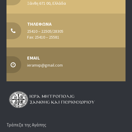
Ξάνθη 671 00, Ελλάδα
ΤΗΛΕΦΩΝΑ
25410 – 22505/28305
Fax: 25410 – 25581
EMAIL
ieramxp@gmail.com
Τράπεζα της Αγάπης