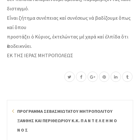
δισταγμό.
Εἶναι ζήτημα συνέπειας καί συνέσεως νά βαδίζουμε ὅπως
καί ὅπου
προστάζει ὁ Κύριος, ἐκτελώντας μέ χαρά καί ἐλπίδα ὅτι
ὑποδεικνύει.
ΕΚ ΤΗΣ ΙΕΡΑΣ ΜΗΤΡΟΠΟΛΕΩΣ
ΠΡΟΓΡΑΜΜΑ ΣΕΒΑΣΜΙΩΤΑΤΟΥ ΜΗΤΡΟΠΟΛΙΤΟΥ
ΞΑΝΘΗΣ ΚΑΙ ΠΕΡΙΘΕΩΡΙΟΥ Κ.Κ. Π Α Ν Τ Ε Λ Ε Η Μ Ο
Ν Ο Σ