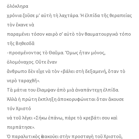
ὁλόκληρα
χρόνια ζοῦσε μ’ αὐτὴ τὴ λαχτάρα. Ἡ ἐλπίδα τῆς θεραπείας
τὸν ἔκανε νὰ
παραμένει τόσον καιρὸ σ’ αὐτὸ τὸν θαυματουργικὸ τόπο
τῆς Βηθεσδᾶ
-προσμένοντας τὸ Θαῦμα. Ὅμως ἦταν μόνος,
ὁλομόναχος. Οὔτε ἕναν
ἄνθρωπο δὲν εἶχε νὰ τὸν «βάλει στὴ δεξαμενή, ὅταν τὸ
νερὸ ταραχθῆ».
Τὰ μάτια του ἔλαμψαν ἀπὸ μιὰ ἀναπάντεχη ἐλπίδα.
Ἀλλὰ ἡ πρώτη ἔκπληξη ἀποκορυφώνεται ὅταν ἄκουσε
τόν Χριστό
νά τοῦ λέγει «Σήκω ἐπάνω, πάρε τὸ κρεβάτι σου καὶ
περπάτησε».
Ὁ παραλυτικὸς ὑπακούει στὴν προσταγὴ τοῦ Χριστοῦ,