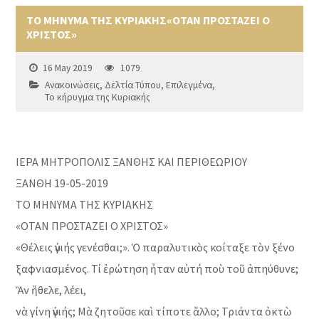
ΤΟ ΜΗΝΥΜΑ ΤΗΣ ΚΥΡΙΑΚΗΣ«ΟΤΑΝ ΠΡΟΣΤΑΖΕΙ Ο
ΧΡΙΣΤΟΣ»
16 May 2019
1079
Ανακοινώσεις
,
Δελτία Τύπου
,
Επιλεγμένα
,
Το κήρυγμα της Κυριακής
ΙΕΡΑ ΜΗΤΡΟΠΟΛΙΣ ΞΑΝΘΗΣ ΚΑΙ ΠΕΡΙΘΕΩΡΙΟΥ
ΞΑΝΘΗ 19-05-2019
ΤΟ ΜΗΝΥΜΑ ΤΗΣ ΚΥΡΙΑΚΗΣ
«ΟΤΑΝ ΠΡΟΣΤΑΖΕΙ Ο ΧΡΙΣΤΟΣ»
«Θέλεις ὑγιής γενέσθαι;». Ὁ παραλυτικὸς κοίταξε τὸν ξένο
ξαφνιασμένος. Τί ἐρώτηση ἦταν αὐτή ποὺ τοῦ ἀπηύθυνε;
Ἂν ἤθελε, λέει,
νὰ γίνη ὑγιής; Μὰ ζητοῦσε καὶ τίποτε ἄλλο; Τριάντα ὀκτὼ