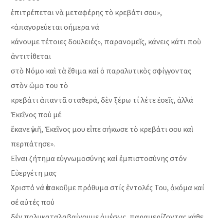
ἐπιτρέπεται νὰ μεταφέρης τὸ κρεβάτι σου»,
«ἀπαγορεύεται σήμερα νά
κάνουμε τέτοιες δουλειές», παρανομεῖς, κάνεις κάτι ποὺ
ἀντιτίθεται
στὸ Νόμο καὶ τὰ ἔθιμα καί ὁ παραλυτικὸς σφίγγοντας
στὸν ὦμο του τὸ
κρεβάτι ἀπαντᾶ σταθερά, δὲν ξέρω τί λέτε ἐσεῖς, ἀλλά
Ἐκεῖνος πού μέ
ἔκανε ὑγιῆ, Ἐκεῖνος μου εἶπε σήκωσε τὸ κρεβάτι σου καὶ
περπάτησε».
Εἶναι ζήτημα εὐγνωμοσύνης καί ἐμπιστοσύνης στόν
Εὐεργέτη μας
Χριστό νά ὑπακοῦμε πρόθυμα στίς ἐντολές Του, ἀκόμα καί
σέ αὐτές πού
δέν πολυκαταλαβαίνουμε ἀμέσως, παραμερίζοντας κάθε