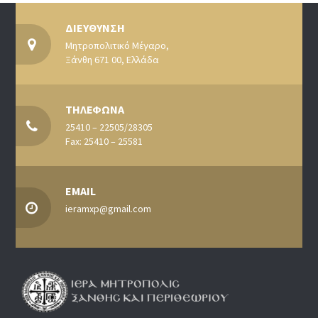
ΔΙΕΥΘΥΝΣΗ
Μητροπολιτικό Μέγαρο,
Ξάνθη 671 00, Ελλάδα
ΤΗΛΕΦΩΝΑ
25410 – 22505/28305
Fax: 25410 – 25581
EMAIL
ieramxp@gmail.com