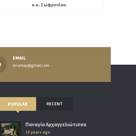
κ.κ. Σωφρονίου.
EMAIL
ieramxp@gmail.com
RECENT
POPULAR
Παναγία Αρχαγγελιώτισσα
13 years ago