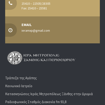
25410 – 22505/28305
Fax: 25410 – 25581
EMAIL
ieramxp@gmail.com
Τράπεζα της Αγάπης
Κοινωνικό Ιατρείο
Κατασκηνώσεις Ιεράς Μητροπόλεως Ξάνθης στην Δρυμιά
Ραδιoφωνικός Σταθμός Διακονία fm 93,8