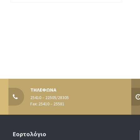
ΤΗΛΕΦΩΝΑ
25410 – 22505/28305
Fax: 25410 – 25581
Εορτολόγιο