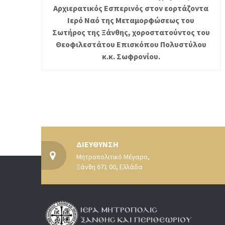
Αρχιερατικός Εσπερινός στον εορτάζοντα
Ιερό Ναό της Μεταμορφώσεως του
Σωτήρος της Ξάνθης, χοροστατούντος του
Θεοφιλεστάτου Επισκόπου Πολυστύλου
κ.κ. Σωφρονίου.
ΔΙΕΥΘΥΝΣΗ
Μητροπολιτικό Μέγαρο,
Ξάνθη 671 00, Ελλάδα