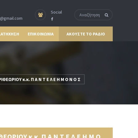
Social
p@gmail.com
ΚΑΤΗΧΗΣΗ
ΕΠΙΚΟΙΝΩΝΙΑ
ΑΚΟΥΣΤΕ ΤΟ ΡΑΔΙΟ
ΙΟΥ κ.κ. Π Α Ν Τ Ε Λ Ε Η Μ Ο Ν Ο Σ
ΙΟΥ κ.κ. Π Α Ν Τ Ε Λ Ε Η Μ Ο