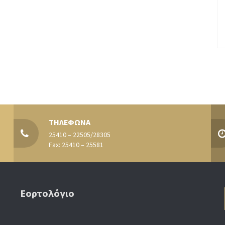
ΤΗΛΕΦΩΝΑ
25410 – 22505/28305
Fax: 25410 – 25581
Εορτολόγιο