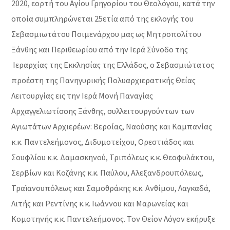
2020, εορτή του Αγίου Γρηγορίου του Θεολόγου, κατά την
οποία συμπληρώνεται 25ετία από της εκλογής του
Σεβασμιωτάτου Ποιμενάρχου μας ως Μητροπολίτου
Ξάνθης και Περιθεωρίου από την Ιερά Σύνοδο της
Ιεραρχίας της Εκκλησίας της Ελλάδος, ο Σεβασμιώτατος
προέστη της Πανηγυρικής Πολυαρχιερατικής Θείας
Λειτουργίας εις την Ιερά Μονή Παναγίας
Αρχαγγελιωτίσσης Ξάνθης, συλλειτουργούντων των
Αγιωτάτων Αρχιερέων: Βεροίας, Ναούσης και Καμπανίας
κ.κ. Παντελεήμονος, Διδυμοτείχου, Ορεστιάδος και
Σουφλίου κ.κ. Δαμασκηνού, Τριπόλεως κ.κ. Θεοφυλάκτου,
Σερβίων και Κοζάνης κ.κ. Παύλου, Αλεξανδρουπόλεως,
Τραϊανουπόλεως και Σαμοθράκης κ.κ. Ανθίμου, Λαγκαδά,
Λιτής και Ρεντίνης κ.κ. Ιωάννου και Μαρωνείας και
Κομοτηνής κ.κ. Παντελεήμονος. Τον Θείον Λόγον εκήρυξε