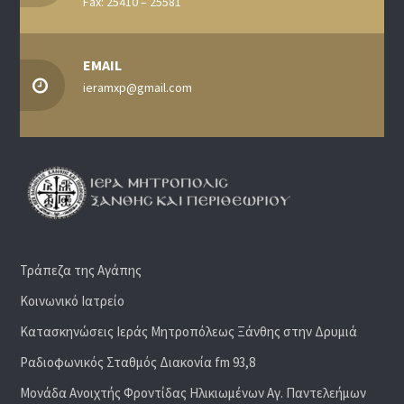
Fax: 25410 – 25581
EMAIL
ieramxp@gmail.com
Τράπεζα της Αγάπης
Κοινωνικό Ιατρείο
Κατασκηνώσεις Ιεράς Μητροπόλεως Ξάνθης στην Δρυμιά
Ραδιoφωνικός Σταθμός Διακονία fm 93,8
Μονάδα Ανοιχτής Φροντίδας Ηλικιωμένων Αγ. Παντελεήμων