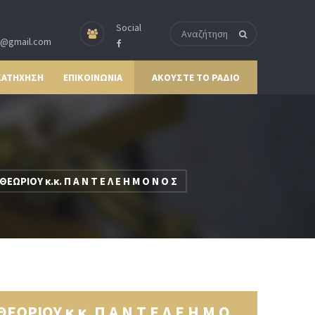
Social
p@gmail.com
ΚΑΤΗΧΗΣΗ
ΕΠΙΚΟΙΝΩΝΙΑ
ΑΚΟΥΣΤΕ ΤΟ ΡΑΔΙΟ
ΟΥ κ.κ. Π Α Ν Τ Ε Λ Ε Η Μ Ο Ν Ο Σ
ΙΟΥ κ.κ. Π Α Ν Τ Ε Λ Ε Η Μ Ο