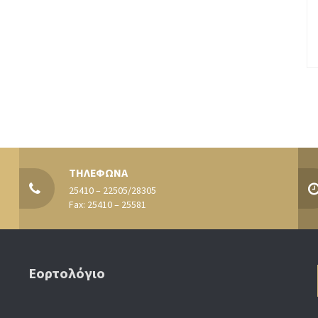
ΤΗΛΕΦΩΝΑ
25410 – 22505/28305
Fax: 25410 – 25581
Εορτολόγιο