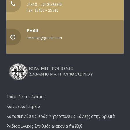
25410 – 22505/28305
Fax: 25410 – 25581
EMAIL
ieramxp@gmail.com
Τράπεζα της Αγάπης
Κοινωνικό Ιατρείο
Κατασκηνώσεις Ιεράς Μητροπόλεως Ξάνθης στην Δρυμιά
Ραδιoφωνικός Σταθμός Διακονία fm 93,8