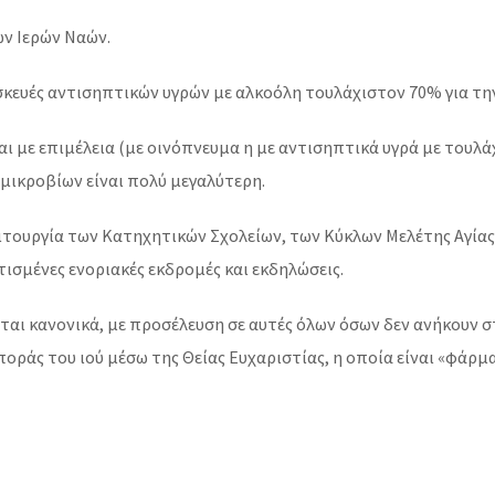
ων Ιερών Ναών.
σκευές αντισηπτικών υγρών με αλκοόλη τουλάχιστον 70% για τ
 και με επιμέλεια (με οινόπνευμα η με αντισηπτικά υγρά με του
μικροβίων είναι πολύ μεγαλύτερη.
ιτουργία των Κατηχητικών Σχολείων, των Κύκλων Μελέτης Αγία
σμένες ενοριακές εκδρομές και εκδηλώσεις.
νται κανονικά, με προσέλευση σε αυτές όλων όσων δεν ανήκουν στ
οράς του ιού μέσω της Θείας Ευχαριστίας, η οποία είναι «φάρμα