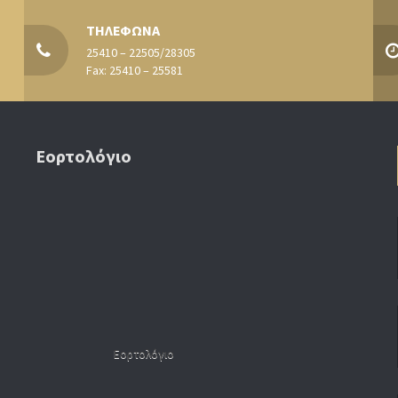
ΤΗΛΕΦΩΝΑ
25410 – 22505/28305
Fax: 25410 – 25581
Εορτολόγιο
Εορτολόγιο