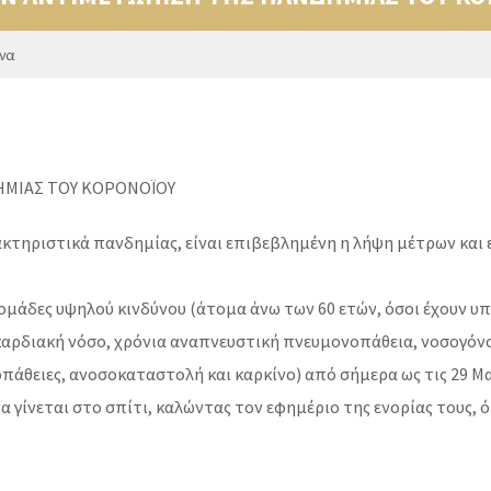
να
ΗΜΙΑΣ ΤΟΥ ΚΟΡΟΝΟΪΟΥ
ακτηριστικά πανδημίας, είναι επιβεβλημένη η λήψη μέτρων και ε
ομάδες υψηλού κινδύνου (άτομα άνω των 60 ετών, όσοι έχουν υ
αρδιακή νόσο, χρόνια αναπνευστική πνευμονοπάθεια, νοσογόνο
άθειες, ανοσοκαταστολή και καρκίνο) από σήμερα ως τις 29 Μα
 γίνεται στο σπίτι, καλώντας τον εφημέριο της ενορίας τους,