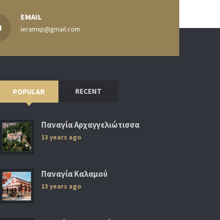
EMAIL
ieramxp@gmail.com
RECENT
POPULAR
Παναγία Αρχαγγελιώτισσα
13 years ago
Παναγία Καλαμού
13 years ago