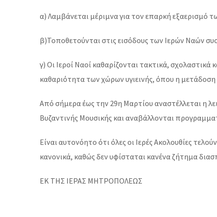
α) Λαμβάνεται μέριμνα για τον επαρκή εξαερισμό τ
β)Τοποθετούνται στις εισόδους των Ιερών Ναών συ
γ) Οι Ιεροί Ναοί καθαρίζονται τακτικά, σχολαστικά
καθαριότητα των χώρων υγιεινής, όπου η μετάδοση 
Από σήμερα έως την 29η Μαρτίου αναστέλλεται η λε
Βυζαντινής Μουσικής και αναβάλλονται προγραμματι
Είναι αυτονόητο ότι όλες οι Ιερές Ακολουθίες τελού
κανονικά, καθώς δεν υφίσταται κανένα ζήτημα διασπ
ΕΚ ΤΗΣ ΙΕΡΑΣ ΜΗΤΡΟΠΟΛΕΩΣ