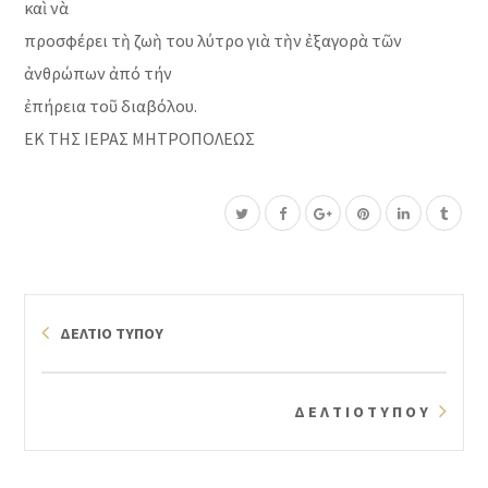
καὶ νὰ
προσφέρει τὴ ζωὴ του λύτρο γιὰ τὴν ἐξαγορὰ τῶν
ἀνθρώπων ἀπό τήν
ἐπήρεια τοῦ διαβόλου.
ΕΚ ΤΗΣ ΙΕΡΑΣ
ΜΗΤΡΟΠΟΛΕΩΣ
ΔΕΛΤΙΟ ΤΥΠΟΥ
Δ Ε Λ Τ Ι Ο Τ Υ Π Ο Υ