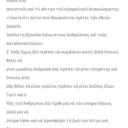
λόγια ποὺ
συνιστοῦν καὶ τὸ κέντρο τοῦ εὐαγγελικοῦ ἀναγνώσματος.
«Ξέρετε ὅτι αὐτοὶ ποὺ θεωροῦνται ἡγέτες τῶν ἐθνῶν
ἀσκοῦν
ἀπόλυτη ἐξουσία πάνω στους ἀνθρώπους καί τούς
καταδυναστεύουν.
Σ’ ἐσᾶς ὅμως δὲν πρέπει νὰ συμβαίνει αὐτό, ἀλλὰ ὅποιος
θέλει νὰ
γίνει μεγάλος ἀνάμεσά σας πρέπει νὰ γίνει ὑπηρέτης καὶ
ὅποιος ἀπὸ
σᾶς θέλει νὰ εἶναι πρῶτος πρέπει νὰ γίνει δοῦλος ὅλων.
Γιατί καὶ ὁ
Υἱὸς τοῦ Ἀνθρώπου δὲν ἦρθε γιὰ νὰ τὸν ὑπηρετήσουν,
ἀλλὰ γιὰ νὰ
ὑπηρετήσει καὶ νὰ προσφέρει τὴ ζωὴ του λύτρο γιὰ