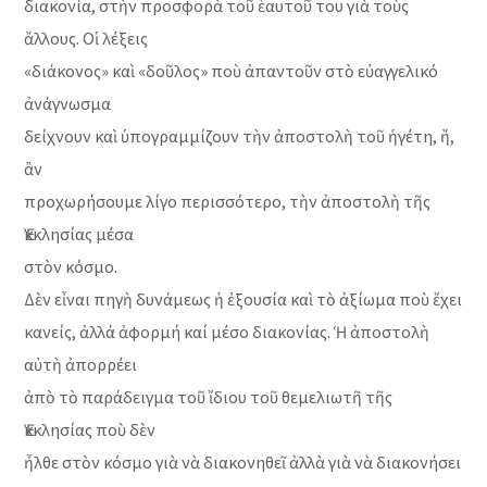
διακονία, στὴν προσφορὰ τοῦ ἑαυτοῦ του γιὰ τοὺς
ἄλλους. Οἱ λέξεις
«διάκονος» καὶ «δοῦλος» ποὺ ἀπαντοῦν στὸ εὐαγγελικό
ἀνάγνωσμα
δείχνουν καὶ ὑπογραμμίζουν τὴν ἀποστολὴ τοῦ ἡγέτη, ἤ,
ἂν
προχωρήσουμε λίγο περισσότερο, τὴν ἀποστολὴ τῆς
Ἐκκλησίας μέσα
στὸν κόσμο.
Δὲν εἶναι πηγὴ δυνάμεως ἡ ἐξουσία καὶ τὸ ἀξίωμα ποὺ ἔχει
κανείς, ἀλλά ἀφορμή καί μέσο διακονίας. Ἡ ἀποστολὴ
αὐτὴ ἀπορρέει
ἀπὸ τὸ παράδειγμα τοῦ ἴδιου τοῦ θεμελιωτῆ τῆς
Ἐκκλησίας ποὺ δὲν
ἦλθε στὸν κόσμο γιὰ νὰ διακονηθεῖ ἀλλὰ γιὰ νὰ διακονήσει