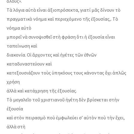
ὅλους».
Τὰ λόγια αὐτὰ εἶναι ἀξιοπρόσεκτα, γιατί μᾶς δίνουν τὸ
πραγματικὸ νόημα καὶ περιεχόμενο τῆς ἐξουσίας,. Τὸ
νόημα αὐτὸ
μπορεῖ νὰ συνοψισθεῖ στὴ φράση ὅτι ἡ ἐξουσία εἶναι
ταπείνωση καὶ
διακονία. Οἱ ἄρχοντες καὶ ἡγέτες τῶν ἐθνῶν
καταδυναστεύουν καὶ
κατεξουσιάζουν τοὺς ὑπηκόους τους κάνοντας ὄχι ἁπλῶς
χρήση
ἀλλὰ καὶ κατάχρηση τῆς ἐξουσίας.
Τὸ μεγαλεῖο τοῦ χριστιανοῦ ἡγέτη δὲν βρίσκεται στὴν
ἐξουσία
καὶ στὸν πειρασμὸ ποὺ ἐμφωλεύει σ’ αὐτὸν ποὺ τὴν ἔχει,
ἀλλὰ στὴ