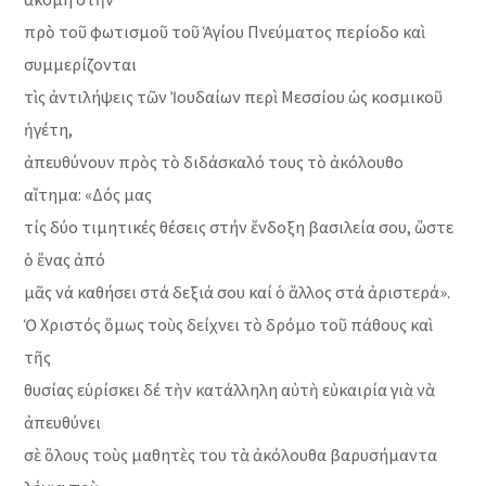
πρὸ τοῦ φωτισμοῦ τοῦ Ἁγίου Πνεύματος περίοδο καὶ
συμμερίζονται
τὶς ἀντιλήψεις τῶν Ἰουδαίων περὶ Μεσσίου ὡς κοσμικοῦ
ἡγέτη,
ἀπευθύνουν πρὸς τὸ διδάσκαλό τους τὸ ἀκόλουθο
αἴτημα: «Δός μας
τίς δύο τιμητικές θέσεις στήν ἔνδοξη βασιλεία σου, ὥστε
ὁ ἕνας ἀπό
μᾶς νά καθήσει στά δεξιά σου καί ὁ ἄλλος στά ἀριστερά».
Ὁ Χριστός ὅμως τοὺς δείχνει τὸ δρόμο τοῦ πάθους καὶ
τῆς
θυσίας εὑρίσκει δέ τὴν κατάλληλη αὐτὴ εὐκαιρία γιὰ νὰ
ἀπευθύνει
σὲ ὅλους τοὺς μαθητὲς του τὰ ἀκόλουθα βαρυσήμαντα