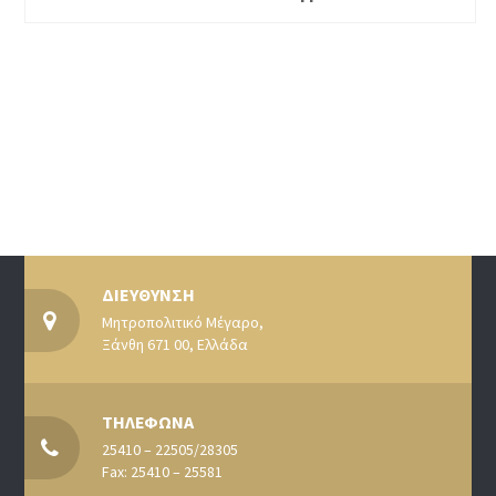
ΔΙΕΥΘΥΝΣΗ
Μητροπολιτικό Μέγαρο,
Ξάνθη 671 00, Ελλάδα
ΤΗΛΕΦΩΝΑ
25410 – 22505/28305
Fax: 25410 – 25581