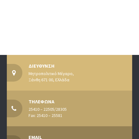
ΔΙΕΥΘΥΝΣΗ
Μητροπολιτικό Μέγαρο,
Ξάνθη 671 00, Ελλάδα
ΤΗΛΕΦΩΝΑ
25410 – 22505/28305
Fax: 25410 – 25581
EMAIL