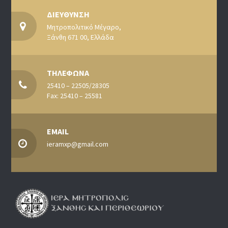
ΔΙΕΥΘΥΝΣΗ
Μητροπολιτικό Μέγαρο,
Ξάνθη 671 00, Ελλάδα
ΤΗΛΕΦΩΝΑ
25410 – 22505/28305
Fax: 25410 – 25581
EMAIL
ieramxp@gmail.com