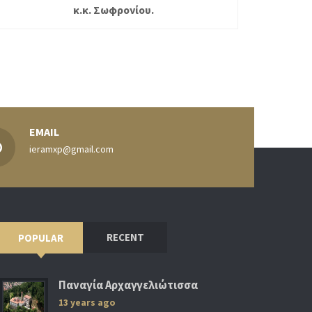
κ.κ. Σωφρονίου.
EMAIL
ieramxp@gmail.com
RECENT
POPULAR
Παναγία Αρχαγγελιώτισσα
13 years ago