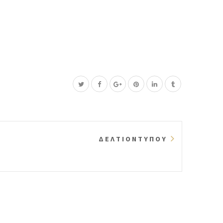
Δ Ε Λ Τ Ι Ο Ν Τ Υ Π Ο Υ