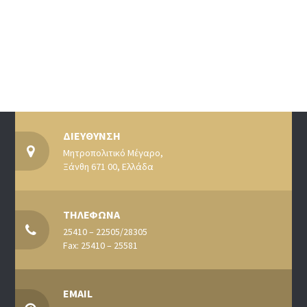
ΔΙΕΥΘΥΝΣΗ
Μητροπολιτικό Μέγαρο,
Ξάνθη 671 00, Ελλάδα
ΤΗΛΕΦΩΝΑ
25410 – 22505/28305
Fax: 25410 – 25581
EMAIL