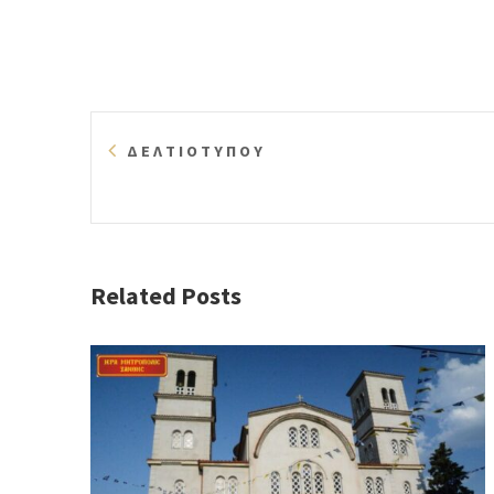
Δ Ε Λ Τ Ι Ο Τ Υ Π Ο Υ
Related Posts