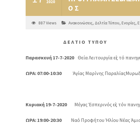
2020
Ο Σ
887
Views
Ανακοινώσεις
,
Δελτία Τύπου
,
Ενορίες
,
Ε
Δ
Ε
Λ
Τ
Ι
Ο
Τ
Υ
Π
Ο
Υ
Παρασκευή 17-7-2020
Θεία Λειτουργία εἰς τό πανη
ΩΡΑ: 07:00-10:30
Ἁγίας Μαρίνης Παραλίας
Μυρωδ
Κυριακή 19-7-2020
Μέγας Ἑσπερινός εἰς τόν
πανηγ
ΩΡΑ: 19:00-20:30
Ναό Προφήτου Ἠλίου Νέας Ἀμισ