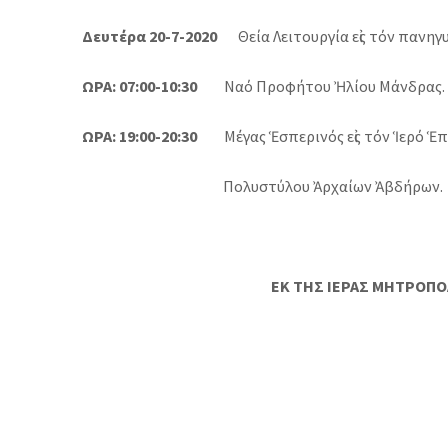
Δευτέρα 20-7-2020
Θεία Λειτουργία εἰς τόν πανη
ΩΡΑ: 07:00-10:30
Ναό Προφήτου Ἠλίου Μάνδρας.
ΩΡΑ: 19:00-20:30
Μέγας Ἑσπερινός εἰς τόν Ἱερό
Ἑπ
Πολυστύλου
Ἀρχαίων Ἀβδήρων.
ΕΚ ΤΗΣ ΙΕΡΑΣ ΜΗΤΡΟΠΟΛ