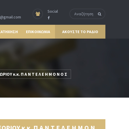
Social
p@gmail.com
ΚΑΤΗΧΗΣΗ
ΕΠΙΚΟΙΝΩΝΙΑ
ΑΚΟΥΣΤΕ ΤΟ ΡΑΔΙΟ
κ.κ. Π Α Ν Τ Ε Λ Ε Η Μ Ο Ν Ο Σ
Υ κ.κ. Π Α Ν Τ Ε Λ Ε Η Μ Ο Ν