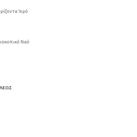
γυρίζοντα
Ἱερό
ισκοπικό Ναό
ΕΩΣ