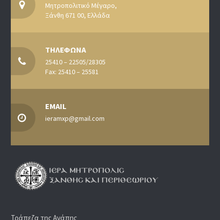
Μητροπολιτικό Μέγαρο,
Ξάνθη 671 00, Ελλάδα
ΤΗΛΕΦΩΝΑ
25410 – 22505/28305
Fax: 25410 – 25581
EMAIL
ieramxp@gmail.com
Τράπεζα της Αγάπης