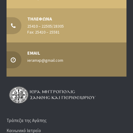
ΤΗΛΕΦΩΝΑ
25410 – 22505/28305
Fax: 25410 – 25581
EMAIL
ieramxp@gmail.com
Τράπεζα της Αγάπης
Κοινωνικό Ιατρείο