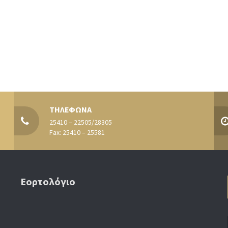
ΤΗΛΕΦΩΝΑ
25410 – 22505/28305
Fax: 25410 – 25581
Εορτολόγιο