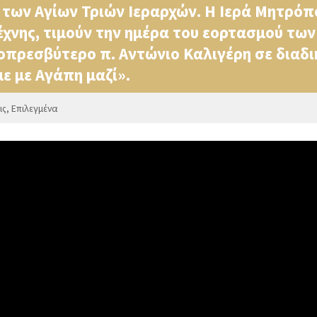
των Αγίων Τριών Ιεραρχών. Η Ιερά Μητρόπο
έχνης, τιμούν την ημέρα του εορτασμού των
πρεσβύτερο π. Αντώνιο Καλιγέρη σε διαδικ
ε με Αγάπη μαζί».
ις
,
Επιλεγμένα