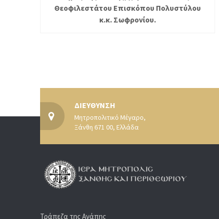
Θεοφιλεστάτου Επισκόπου Πολυστύλου
κ.κ. Σωφρονίου.
ΔΙΕΥΘΥΝΣΗ
Μητροπολιτικό Μέγαρο,
Ξάνθη 671 00, Ελλάδα
Τράπεζα της Αγάπης