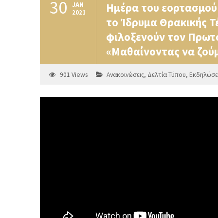
30
JAN
Ημέρα του εορτασμού 
2021
το Ίδρυμα Θρακικής Τ
φιλοξενούν τον Πρωτο
«Μαθαίνοντας να ζούμ
901
Views
Ανακοινώσεις
,
Δελτία Τύπου
,
Εκδηλώσε