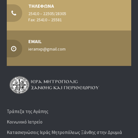
ΤΗΛΕΦΩΝΑ
25410 – 22505/28305
Fax: 25410 – 25581
EMAIL
ieramxp@gmail.com
Τράπεζα της Αγάπης
Κοινωνικό Ιατρείο
Κατασκηνώσεις Ιεράς Μητροπόλεως Ξάνθης στην Δρυμιά