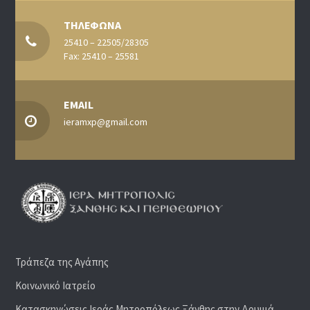
ΤΗΛΕΦΩΝΑ
25410 – 22505/28305
Fax: 25410 – 25581
EMAIL
ieramxp@gmail.com
Τράπεζα της Αγάπης
Κοινωνικό Ιατρείο
Κατασκηνώσεις Ιεράς Μητροπόλεως Ξάνθης στην Δρυμιά