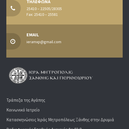
ΤΗΛΕΦΩΝΑ
25410 – 22505/28305
Fax: 25410 – 25581
EMAIL
ieramxp@gmail.com
Τράπεζα της Αγάπης
Κοινωνικό Ιατρείο
Κατασκηνώσεις Ιεράς Μητροπόλεως Ξάνθης στην Δρυμιά