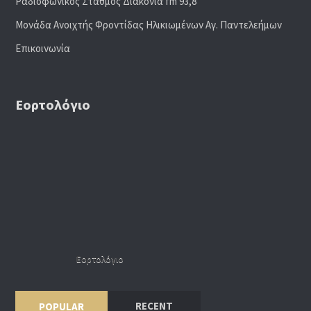
Ραδιoφωνικός Σταθμός Διακονία fm 93,8
Μονάδα Ανοιχτής Φροντίδας Ηλικιωμένων Αγ. Παντελεήμων
Επικοινωνία
Εορτολόγιο
Εορτολόγιο
RECENT
POPULAR