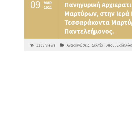
09
MAR
Πανηγυρική Αρχιερατι
2021
Μαρτύρων, στην Ιερά 
Τεσσαράκοντα Μαρτύρ
Παντελεήμονος.
1108
Views
Ανακοινώσεις
,
Δελτία Τύπου
,
Εκδηλώσ