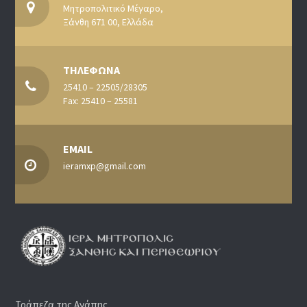
Μητροπολιτικό Μέγαρο,
Ξάνθη 671 00, Ελλάδα
ΤΗΛΕΦΩΝΑ
25410 – 22505/28305
Fax: 25410 – 25581
EMAIL
ieramxp@gmail.com
Τράπεζα της Αγάπης