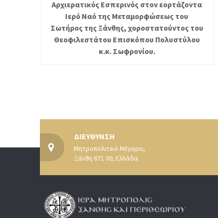
Αρχιερατικός Εσπερινός στον εορτάζοντα
Ιερό Ναό της Μεταμορφώσεως του
Σωτήρος της Ξάνθης, χοροστατούντος του
Θεοφιλεστάτου Επισκόπου Πολυστύλου
κ.κ. Σωφρονίου.
ΔΙΕΥΘΥΝΣΗ
Μητροπολιτικό Μέγαρο,
Ξάνθη 671 00, Ελλάδα