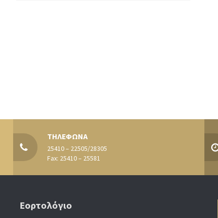
ΤΗΛΕΦΩΝΑ
25410 – 22505/28305
Fax: 25410 – 25581
Εορτολόγιο