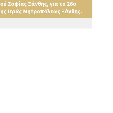
ού Σοφίας Ξάνθης, για το 26ο
 της Ιεράς Μητροπόλεως Ξάνθης.