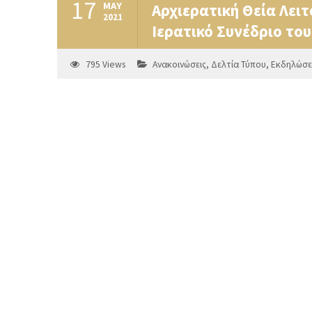
17
MAY
Αρχιερατική Θεία Λειτ
2021
Ιερατικό Συνέδριο το
795
Views
Ανακοινώσεις
,
Δελτία Τύπου
,
Εκδηλώσε