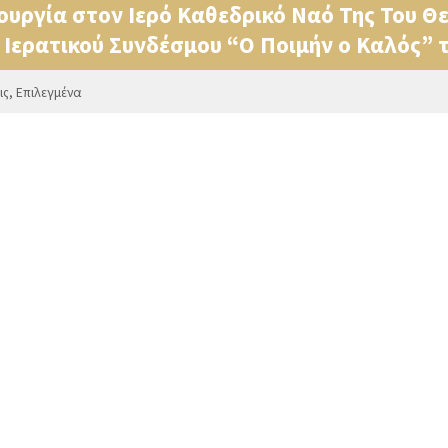
ουργία στον Ιερό Καθεδρικό Ναό Της Του Θε
υ Ιερατικού Συνδέσμου “Ο Ποιμήν ο Καλός”
ις
,
Επιλεγμένα