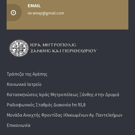
EMAIL
ieramxp@gmail.com
Τράπεζα της Αγάπης
Κοινωνικό Ιατρείο
Κατασκηνώσεις Ιεράς Μητροπόλεως Ξάνθης στην Δρυμιά
Ραδιoφωνικός Σταθμός Διακονία fm 93,8
Μονάδα Ανοιχτής Φροντίδας Ηλικιωμένων Αγ. Παντελεήμων
Επικοινωνία