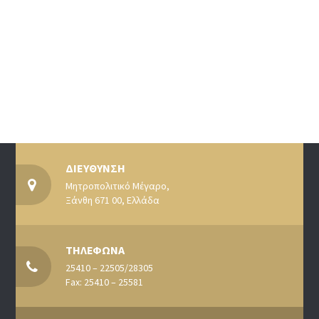
ΔΙΕΥΘΥΝΣΗ
Μητροπολιτικό Μέγαρο,
Ξάνθη 671 00, Ελλάδα
ΤΗΛΕΦΩΝΑ
25410 – 22505/28305
Fax: 25410 – 25581