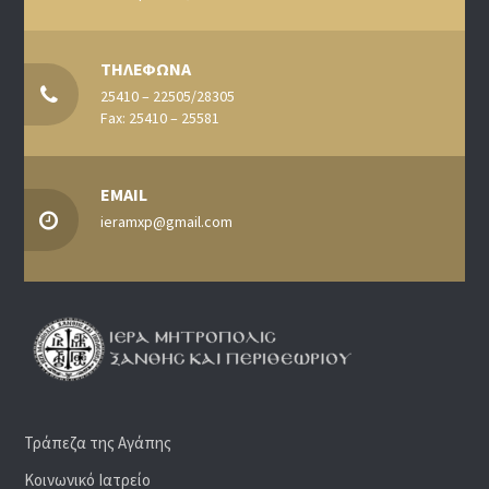
ΤΗΛΕΦΩΝΑ
25410 – 22505/28305
Fax: 25410 – 25581
EMAIL
ieramxp@gmail.com
Τράπεζα της Αγάπης
Κοινωνικό Ιατρείο