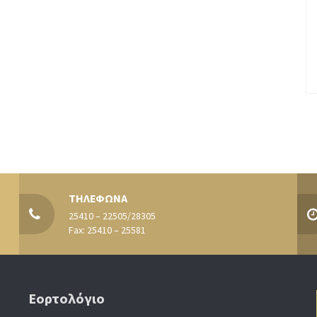
ΤΗΛΕΦΩΝΑ
25410 – 22505/28305
Fax: 25410 – 25581
Εορτολόγιο