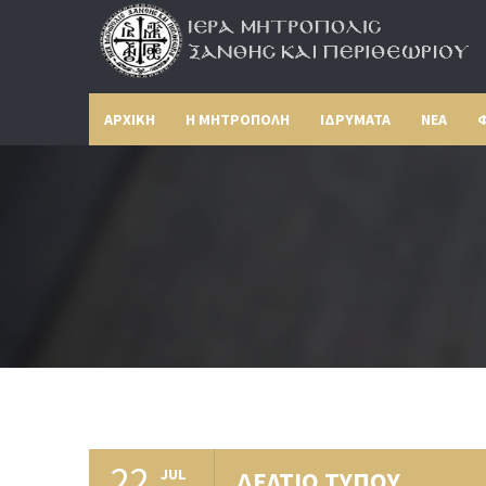
ΑΡΧΙΚΗ
Η ΜΗΤΡΟΠΟΛΗ
ΙΔΡΥΜΑΤΑ
ΝΕΑ
Φ
22
JUL
ΔΕΛΤΙΟ ΤΥΠΟΥ