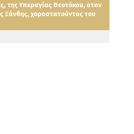
ης, της Υπεραγίας Θεοτόκου, στον
ης Ξάνθης, χοροστατούντος του