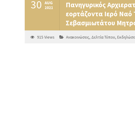
30
AUG
Πανηγυρικός Αρχιερατι
2021
εορτάζοντα Ιερό Ναό 
Σεβασμιωτάτου Μητρο
915
Views
Ανακοινώσεις
,
Δελτία Τύπου
,
Εκδηλώσε