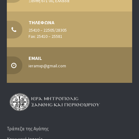
Ξάνθη 671 00, Ελλάδα
ΤΗΛΕΦΩΝΑ
25410 – 22505/28305
Fax: 25410 – 25581
EMAIL
ieramxp@gmail.com
Τράπεζα της Αγάπης