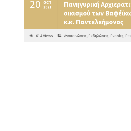
20
OCT
Πανηγυρική Αρχιερατι
2021
οικισμού των Βαφέϊκω
κ.κ. Παντελεήμονος
614
Views
Ανακοινώσεις
,
Εκδηλώσεις
,
Ενορίες
,
Επ