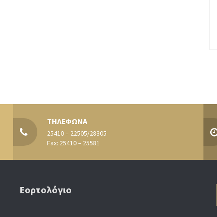
ΤΗΛΕΦΩΝΑ
25410 – 22505/28305
Fax: 25410 – 25581
Εορτολόγιο