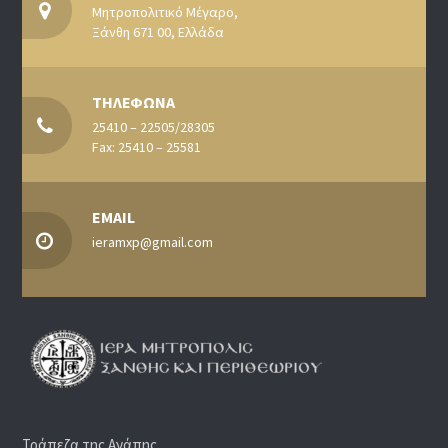
Μητροπολιτικό Μέγαρο,
Ξάνθη 671 00, Ελλάδα
ΤΗΛΕΦΩΝΑ
25410 – 22505/28305
Fax: 25410 – 25581
EMAIL
ieramxp@gmail.com
Τράπεζα της Αγάπης