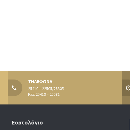
ΤΗΛΕΦΩΝΑ
25410 – 22505/28305
Fax: 25410 – 25581
Εορτολόγιο