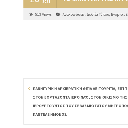
2021
513
Views
Ανακοινώσεις
,
Δελτία Τύπου
,
Ενορίες
,
Ε
ΠΑΝΗΓΥΡΙΚΉ ΑΡΧΙΕΡΑΤΙΚΉ ΘΕΊΑ ΛΕΙΤΟΥΡΓΊΑ, ΕΠΊ 
ΣΤΟΝ ΕΟΡΤΆΖΟΝΤΑ ΙΕΡΌ ΝΑΌ, ΣΤΟΝ ΟΙΚΙΣΜΌ ΤΗΣ
ΙΕΡΟΥΡΓΟΎΝΤΟΣ ΤΟΥ ΣΕΒΑΣΜΙΩΤΆΤΟΥ ΜΗΤΡΟΠΟΛΊ
ΠΑΝΤΕΛΕΉΜΟΝΟΣ