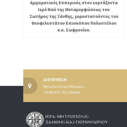
Αρχιερατικός Εσπερινός στον εορτάζοντα
Ιερό Ναό της Μεταμορφώσεως του
Σωτήρος της Ξάνθης, χοροστατούντος του
Θεοφιλεστάτου Επισκόπου Πολυστύλου
κ.κ. Σωφρονίου.
ΔΙΕΥΘΥΝΣΗ
Μητροπολιτικό Μέγαρο,
Ξάνθη 671 00, Ελλάδα