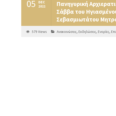
05
DEC
Πανηγυρική Αρχιερατικ
2021
Σάββα του Ηγιασμένου
Σεβασμιωτάτου Μητρο
579
Views
Ανακοινώσεις
,
Εκδηλώσεις
,
Ενορίες
,
Επ