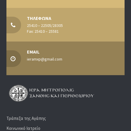
ΤΗΛΕΦΩΝΑ
25410 – 22505/28305
Fax: 25410 – 25581
EMAIL
ieramxp@gmail.com
Τράπεζα της Αγάπης
Κοινωνικό Ιατρείο