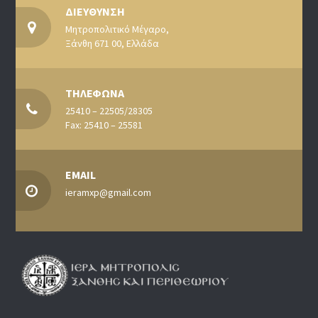
ΔΙΕΥΘΥΝΣΗ
Μητροπολιτικό Μέγαρο,
Ξάνθη 671 00, Ελλάδα
ΤΗΛΕΦΩΝΑ
25410 – 22505/28305
Fax: 25410 – 25581
EMAIL
ieramxp@gmail.com