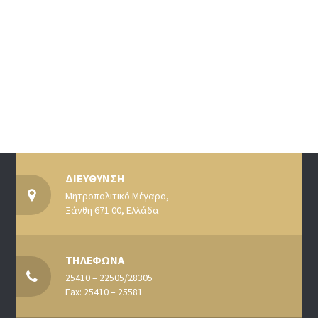
ΔΙΕΥΘΥΝΣΗ
Μητροπολιτικό Μέγαρο,
Ξάνθη 671 00, Ελλάδα
ΤΗΛΕΦΩΝΑ
25410 – 22505/28305
Fax: 25410 – 25581