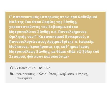
Γ’ Κατανυκτικός Εσπερινός στον Ιερό Καθεδρικό
Ναό της Του Θεού Σοφίας της Ξάνθης,
χοροστατούντος του Σεβασμιωτάτου
Μητροπολίτου Ξάνθης κ.κ. Παντελεήμονος.
Ομιλητής του Γ’ Κατανυκτικού Εσπερινού, ο
Πανοσιολογιώτατος Αρχιμανδρίτης π. Ιωακείμ
Μούκανος, Ιεροκήρυκας της καθ’ ημας Ιεράς
Μητροπόλεως Ξάνθης, με θέμα: «Kἀμέ τῷ ξύλῳ τοῦ
Σταυροῦ, φώτισον καί σῶσόν με»
27 March 2022
552
Ανακοινώσεις
,
Δελτία Τύπου
,
Εκδηλώσεις
,
Ενορίες
,
Επιλεγμένα